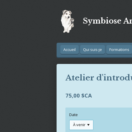
Passer
au
contenu
Symbiose An
principal
Accueil
Qui suis-je
Formations
Atelier d'introd
75,00 $CA
Date