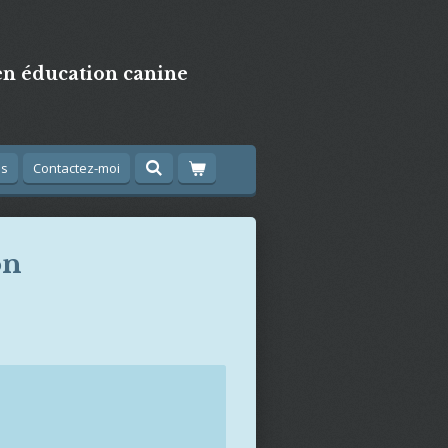
en éducation canine
is
Contactez-moi
on