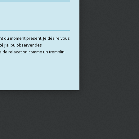
ment du moment présent. Je désire vous
té j'ai pu observer des
és de relaxation comme un tremplin